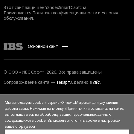
Этот сайт защищен YandexSmartCaptcha.
Применяются
Политика конфиденциальности
и
Условия
обслуживания
.
Основной сайт
© ООО «ИБС Софт», 2026. Все права защищены
Сопровождение сайта
—
Текарт
.
Сделано в
Мы используем cookie и сервис «Яндекс.Метрика» для улучшения
работы сайта. Нажимая на кнопку «Принять» или оставаясь на сайте,
вы соглашаетесь на
обработку ваших персональных данных
,
содержащихся в cookie. Вы можете отключить cookie в настройках
вашего браузера