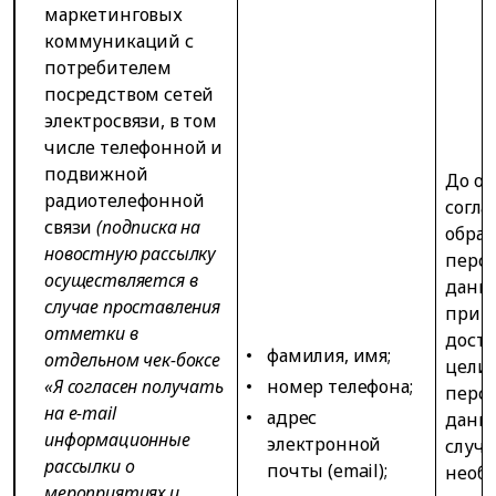
маркетинговых
коммуникаций с
потребителем
посредством сетей
электросвязи, в том
числе телефонной и
подвижной
До от
радиотелефонной
согла
связи
(подписка на
обраб
новостную рассылку
перс
осуществляется в
данн
случае проставления
при
отметки в
дост
фамилия, имя;
отдельном чек-боксе
цели 
«Я согласен получать
номер телефона;
перс
на e-mail
адрес
данны
информационные
электронной
случа
рассылки о
почты (email);
необ
мероприятиях и