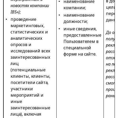
в до
наименование
новостях компании
цели 
компании;
IBS»);
перс
наименование
проведение
данн
должности;
маркетинговых,
иные сведения,
статистических и
До от
предоставленные
аналитических
получ
Пользователем в
опросов и
рекла
специальной
исследований всех
рассы
форме на сайте.
заинтересованных
отзыв
лиц
на по
(потенциальные
рекла
клиенты, клиенты,
рассы
посетители сайта,
смот
участники
произ
мероприятий и
раньш
иные
заинтересованные
лица), включая