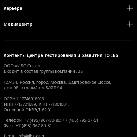
Карьера
Медиацентр
Контакты
центра тестирования и развития ПО IBS
ООО «ИБС Софт»
Входит в состав группы компаний IBS
127434
,
Россия, город Москва
,
Дмитровское шоссе,
дом 9Б, эт/пом/ком 5/XIII/14
ОГРН 1117746016013,
ИНН 7713721689, КПП 771301001,
Основной ОКВЭД 62.01
Телефон:
+7 (495) 967-80-80
;
+7 (495) 795-07-51
Факс:
+7 (495) 967-80-81
E-mail:
info@ibs-qa.ru