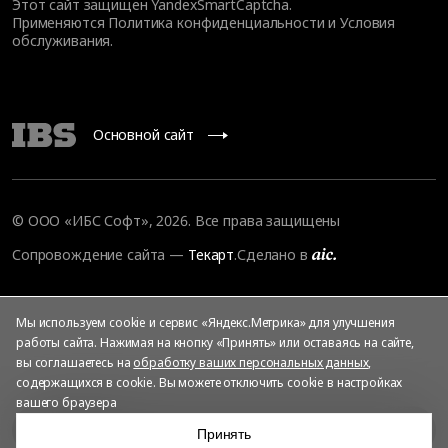
Этот сайт защищен YandexSmartCaptcha.
Применяются
Политика конфиденциальности
и
Условия
обслуживания
.
Основной сайт
© ООО «ИБС Софт», 2026. Все права защищены
Сопровождение сайта
—
Текарт
.
Сделано в
Мы используем cookie и сервис «Яндекс.Метрика» для улучшения
работы сайта. Нажимая на кнопку «Принять» или оставаясь на сайте,
вы соглашаетесь на
обработку ваших персональных данных
,
содержащихся в cookie. Вы можете отключить cookie в настройках
вашего браузера
О решении
Принять