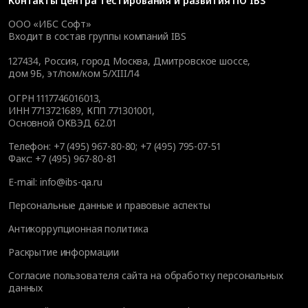
Контакты
центра тестирования и развития ПО IBS
ООО «ИБС Софт»
Входит в состав группы компаний IBS
127434
,
Россия, город Москва
,
Дмитровское шоссе,
дом 9Б, эт/пом/ком 5/XIII/14
ОГРН 1117746016013,
ИНН 7713721689, КПП 771301001,
Основной ОКВЭД 62.01
Телефон:
+7 (495) 967-80-80
;
+7 (495) 795-07-51
Факс:
+7 (495) 967-80-81
E-mail:
info@ibs-qa.ru
Персональные данные и правовые аспекты
Антикоррупционная политика
Раскрытие информации
Согласие пользователя сайта на обработку персональных
данных