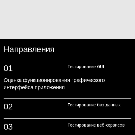
Направления
01
Тестирование GUI
Оценка функционирования графического
интерфейса приложения
02
Тестирование баз данных
Оценка соответствия БД функциональным и
03
Тестирование веб-сервисов
нефункциональным требованиям