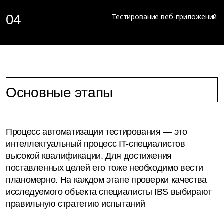
Проверка работоспособности системы в течение
04
Тестирование веб-приложений
длительного времени эксплуатации, в том числе с
большими объемами данных и высокой нагрузкой
Проверка работоспособности модулей веб-
приложений
Основные этапы
Процесс автоматизации тестирования — это
интеллектуальный процесс IT-специалистов
высокой квалификации. Для достижения
поставленных целей его тоже необходимо вести
планомерно. На каждом этапе проверки качества
исследуемого объекта специалисты IBS выбирают
правильную стратегию испытаний