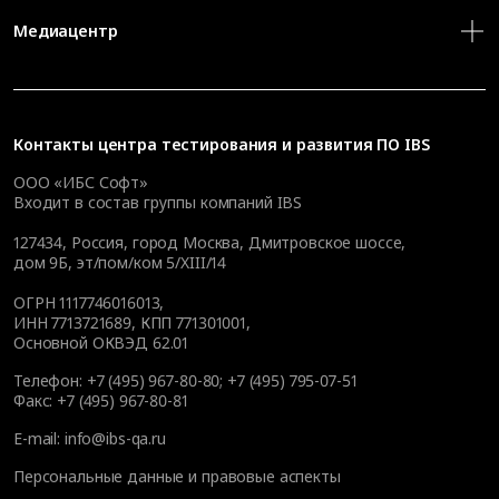
Медиацентр
Контакты
центра тестирования и развития ПО IBS
ООО «ИБС Софт»
Входит в состав группы компаний IBS
127434
,
Россия, город Москва
,
Дмитровское шоссе,
дом 9Б, эт/пом/ком 5/XIII/14
ОГРН 1117746016013,
ИНН 7713721689, КПП 771301001,
Основной ОКВЭД 62.01
Телефон:
+7 (495) 967-80-80
;
+7 (495) 795-07-51
Факс:
+7 (495) 967-80-81
E-mail:
info@ibs-qa.ru
Персональные данные и правовые аспекты