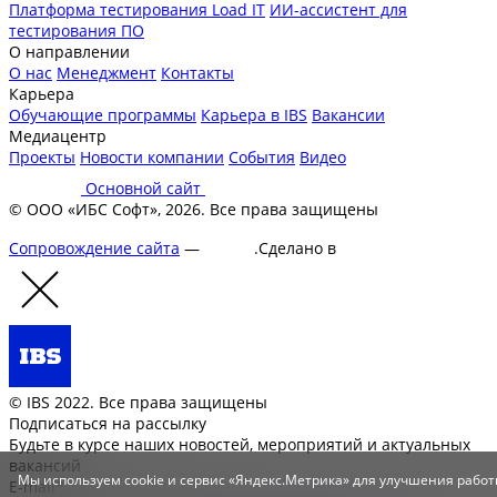
Платформа тестирования Load IT
ИИ-ассистент для
тестирования ПО
О направлении
О нас
Менеджмент
Контакты
Карьера
Обучающие программы
Карьера в IBS
Вакансии
Медиацентр
Проекты
Новости компании
События
Видео
Основной сайт
© ООО «ИБС Софт», 2026. Все права защищены
Сопровождение сайта
—
Текарт
.
Сделано в
© IBS 2022. Все права защищены
Подписаться на рассылку
Будьте в курсе наших новостей, мероприятий и актуальных
вакансий
Мы используем cookie и сервис «Яндекс.Метрика» для улучшения рабо
E-mail*