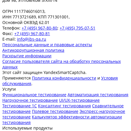
дом 9Б, эт/пом/ком 5/XIII/14
ОГРН 1117746016013,
ИНН 7713721689, КПП 771301001,
Основной ОКВЭД 62.01
Телефон:
+7 (495) 967-80-80
;
+7 (495) 795-07-51
Факс:
+7 (495) 967-80-81
E-mail:
info@ibs-qa.ru
Персональные данные и правовые аспекты
Антикоррупционная политика
Раскрытие информации
Согласие пользователя сайта на обработку персональных
данных
Этот сайт защищен YandexSmartCaptcha.
Применяются
Политика конфиденциальности
и
Условия
обслуживания
.
Услуги
Функциональное тестирование
Автоматизация тестирования
Нагрузочное тестирование
UI/UX-тестирование
Тестирование 1С
Консалтинг тестирования
Сравнительное
тестирование
Полевое тестирование
Экспресс-нагрузочное
тестирование
Калькулятор эффективности автоматизации
тестирования
Используемые продукты