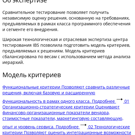
Сравнительное тестирование позволяет получить
независимую оценку решения, основанную на требованиях,
предъявляемых в рамках класса программного обеспечения
и сегменте его внедрения.
Широкая технологическая и отраслевая экспертиза центра
тестирования IBS позволила подготовить модель критериев,
предъявляемых к решениям. Модель критериев
сбалансирована по весам с использованием метода анализа
иерархий.
Модель критериев
Функциональные критерии
Позволяют сравнить различные
решения, включая базовую и расширенную
функциональность в рамах одного класса.
Подробнее
01
Организационно-стратегические критерии
Оценивают
финансово-организационные показатели вендора,
стоимостные показатели, маркетинговую составляющую,
опыт и уровень сервиса.
Подробнее
02
Технологические
критерии
Позволяют оценить интеграционные возможности