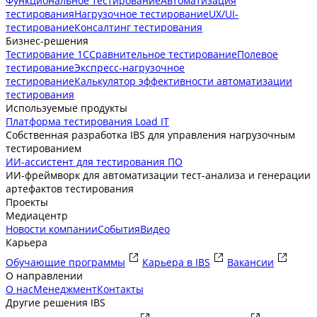
Функциональное тестирование
Автоматизация
тестирования
Нагрузочное тестирование
UX/UI-
тестирование
Консалтинг тестирования
Бизнес-решения
Тестирование 1С
Сравнительное тестирование
Полевое
тестирование
Экспресс-нагрузочное
тестирование
Калькулятор эффективности автоматизации
тестирования
Используемые продукты
Платформа тестирования Load IT
Собственная разработка IBS для управления нагрузочным
тестированием
ИИ-ассистент для тестирования ПО
ИИ-фреймворк для автоматизации тест-анализа и генерации
артефактов тестирования
Проекты
Медиацентр
Новости компании
События
Видео
Карьера
Обучающие программы
Карьера в IBS
Вакансии
О направлении
О нас
Менеджмент
Контакты
Другие решения IBS