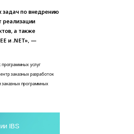
 задач по внедрению
т реализации
ктов, а также
EE и .NET», —
 программных услуг
Центр заказных разработок
и заказных программных
ии IBS