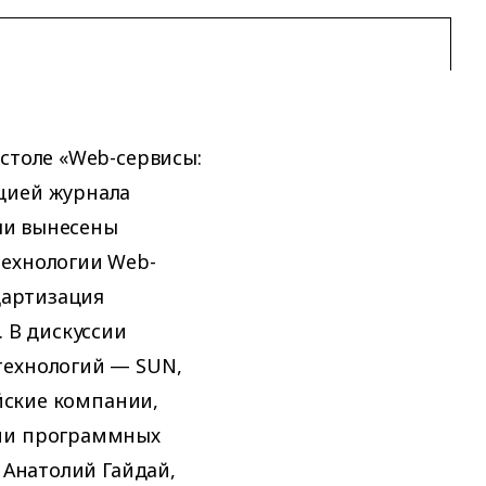
столе «Web-сервисы:
цией журнала
ыли вынесены
технологии Web-
ндартизация
. В дискуссии
технологий — SUN,
ийские компании,
ции программных
 Анатолий Гайдай,