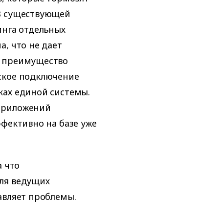
В существующей
инга отдельных
, что не дает
е преимущество
ское подключение
ках единой системы.
приложений
ффективно на базе уже
а что
ля ведущих
авляет проблемы.