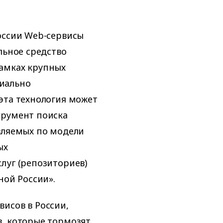
оссии Web-сервисы
льное средство
амках крупных
иально
эта технология может
трумент поиска
вляемых по модели
ых
луг (репозиториев)
ной России».
исов в России,
в, которые тормозят