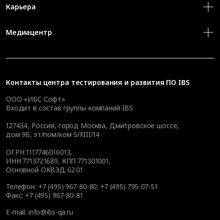
Карьера
Медиацентр
Контакты
центра тестирования и развития ПО IBS
ООО «ИБС Софт»
Входит в состав группы компаний IBS
127434
,
Россия, город Москва
,
Дмитровское шоссе,
дом 9Б, эт/пом/ком 5/XIII/14
ОГРН 1117746016013,
ИНН 7713721689, КПП 771301001,
Основной ОКВЭД 62.01
Телефон:
+7 (495) 967-80-80
;
+7 (495) 795-07-51
Факс:
+7 (495) 967-80-81
E-mail:
info@ibs-qa.ru