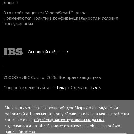
данных
Этот сайт защищен YandexSmartCaptcha.
Применяются
Политика конфиденциальности
и
Условия
обслуживания
.
Основной сайт
© ООО «ИБС Софт», 2026. Все права защищены
Сопровождение сайта
—
Текарт
.
Сделано в
Мы используем cookie и сервис «Яндекс.Метрика» для улучшения
работы сайта. Нажимая на кнопку «Принять» или оставаясь на сайте, вы
соглашаетесь на
обработку ваших персональных данных
,
содержащихся в cookie. Вы можете отключить cookie в настройках
вашего браузера