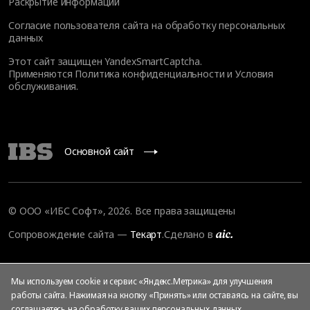
Раскрытие информации
Согласие пользователя сайта на обработку персональных
данных
Этот сайт защищен YandexSmartCaptcha.
Применяются
Политика конфиденциальности
и
Условия
обслуживания
.
Основной сайт
© ООО «ИБС Софт», 2026. Все права защищены
Сопровождение сайта
—
Текарт
.
Сделано в
Мы используем cookie и сервис «Яндекс.Метрика» для улучшения
работы сайта. Нажимая на кнопку «Принять» или оставаясь на сайте, вы
соглашаетесь на
обработку ваших персональных данных
,