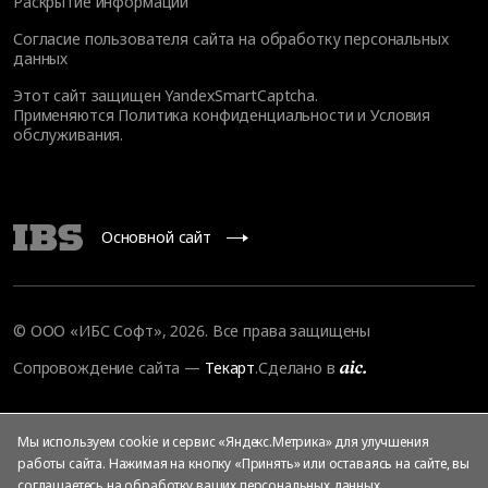
Раскрытие информации
Согласие пользователя сайта на обработку персональных
данных
Этот сайт защищен YandexSmartCaptcha.
Применяются
Политика конфиденциальности
и
Условия
обслуживания
.
Основной сайт
© ООО «ИБС Софт», 2026. Все права защищены
Сопровождение сайта
—
Текарт
.
Сделано в
Мы используем cookie и сервис «Яндекс.Метрика» для улучшения
работы сайта. Нажимая на кнопку «Принять» или оставаясь на сайте, вы
соглашаетесь на
обработку ваших персональных данных
,