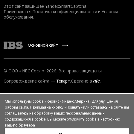
Этот сайт защищен YandexSmartCaptcha.
Применяются
Политика конфиденциальности
и
Условия
обслуживания
.
Основной сайт
© ООО «ИБС Софт», 2026. Все права защищены
Сопровождение сайта
—
Текарт
.
Сделано в
Мы используем cookie и сервис «Яндекс.Метрика» для улучшения
работы сайта. Нажимая на кнопку «Принять» или оставаясь на сайте, вы
соглашаетесь на
обработку ваших персональных данных
,
содержащихся в cookie. Вы можете отключить cookie в настройках
вашего браузера