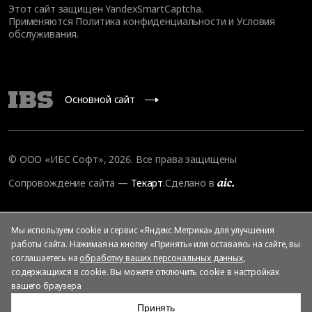
Этот сайт защищен YandexSmartCaptcha.
Применяются
Политика конфиденциальности
и
Условия
обслуживания
.
Основной сайт
© ООО «ИБС Софт», 2026. Все права защищены
Сопровождение сайта
—
Текарт
.
Сделано в
Мы используем cookie и сервис «Яндекс.Метрика» для улучшения
работы сайта. Нажимая на кнопку «Принять» или оставаясь на сайте, вы
соглашаетесь на
обработку ваших персональных данных
,
содержащихся в cookie. Вы можете отключить cookie в настройках
вашего браузера
Принять