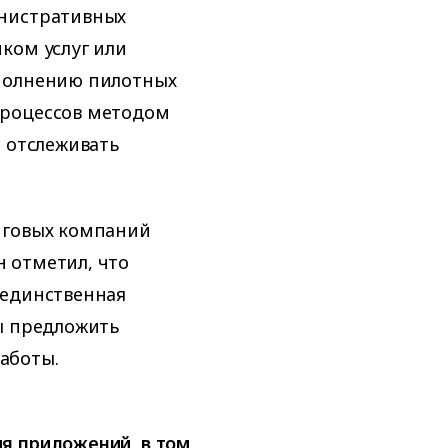
инистративных
ком услуг или
ыполнению пилотных
процессов методом
т отслеживать
нговых компаний
 отметил, что
 единственная
ы предложить
аботы.
я приложений, в том