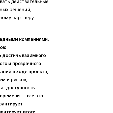
вать действительные
тных решений,
ному партнеру.
падными компаниями,
вою
о достичь взаимного
ого и прозрачного
аний в ходе проекта,
м и рисков,
а, доступность
времени — все это
рантирует
ментирует итоги