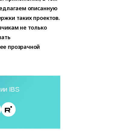
редлагаем описанную
ржки таких проектов.
зчикам не только
лать
ее прозрачной
ии IBS