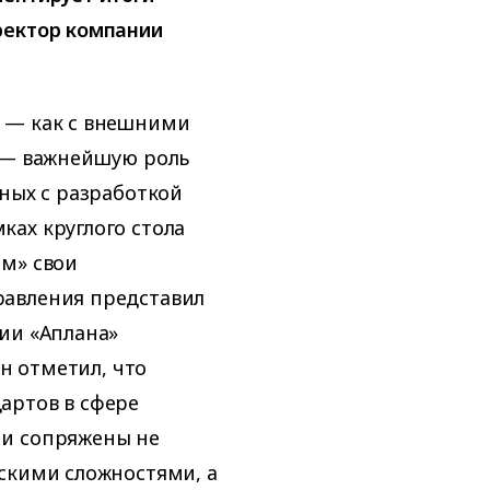
ректор компании
 — как с внешними
и — важнейшую роль
нных с разработкой
ах круглого стола
ом» свои
равления представил
ии «Аплана»
он отметил, что
артов в сфере
ми сопряжены не
скими сложностями, а