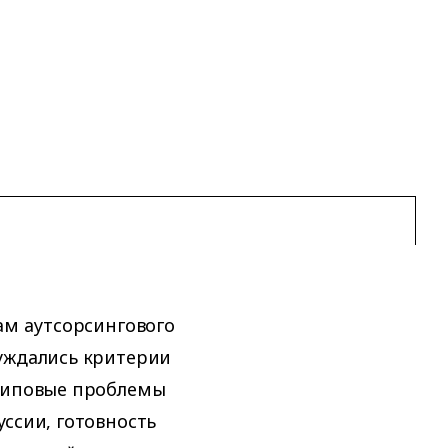
ам аутсорсингового
суждались критерии
 типовые проблемы
ссии, готовность