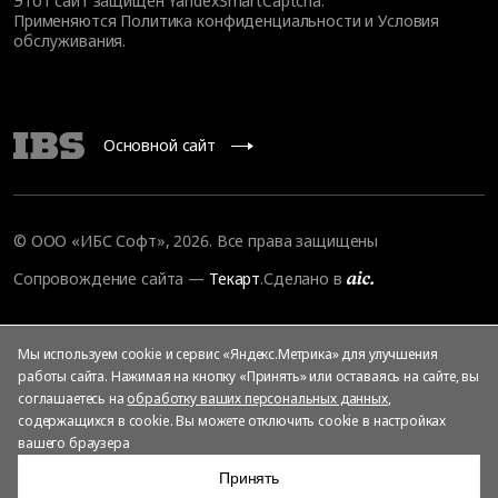
Этот сайт защищен YandexSmartCaptcha.
Применяются
Политика конфиденциальности
и
Условия
обслуживания
.
Основной сайт
© ООО «ИБС Софт», 2026. Все права защищены
Сопровождение сайта
—
Текарт
.
Сделано в
Мы используем cookie и сервис «Яндекс.Метрика» для улучшения
работы сайта. Нажимая на кнопку «Принять» или оставаясь на сайте, вы
соглашаетесь на
обработку ваших персональных данных
,
содержащихся в cookie. Вы можете отключить cookie в настройках
вашего браузера
Принять