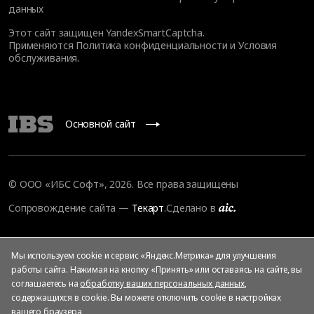
данных
Этот сайт защищен YandexSmartCaptcha.
Применяются
Политика конфиденциальности
и
Условия
обслуживания
.
Основной сайт
© ООО «ИБС Софт», 2026. Все права защищены
Сопровождение сайта
—
Текарт
.
Сделано в
Мы используем cookie и сервис «Яндекс.Метрика» для улучшения
работы сайта. Нажимая на кнопку «Принять» или оставаясь на сайте, вы
соглашаетесь на
обработку ваших персональных данных
,
содержащихся в cookie. Вы можете отключить cookie в настройках
вашего браузера