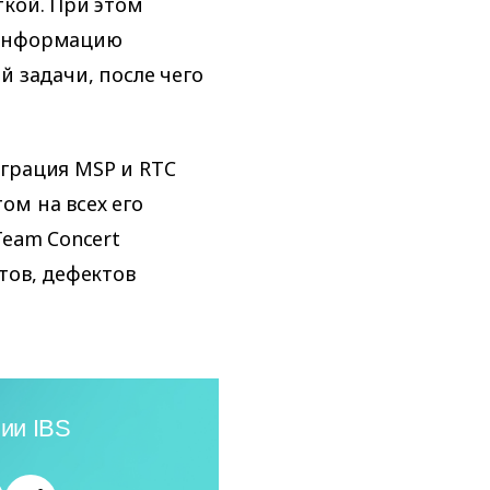
ткой. При этом
 информацию
й задачи, после чего
грация MSP и RTC
ом на всех его
Team Concert
тов, дефектов
ии IBS