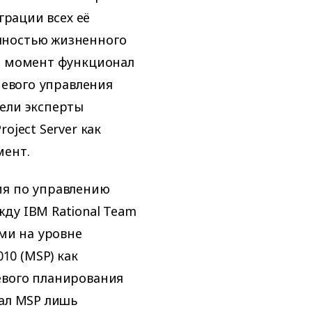
грации всех её
лностью жизненного
ый момент функционал
невого управления
ели эксперты
oject Server как
мент.
ия по управлению
ду IBM Rational Team
ами на уровне
10 (MSP) как
евого планирования
вал MSP лишь