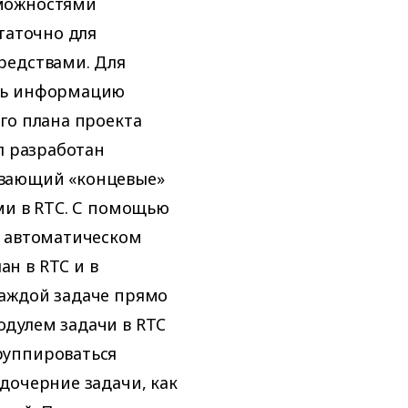
зможностями
таточно для
редствами. Для
ать информацию
го плана проекта
л разработан
ывающий «концевые»
ми в RTC. С помощью
в автоматическом
н в RTC и в
аждой задаче прямо
дулем задачи в RTC
руппироваться
дочерние задачи, как