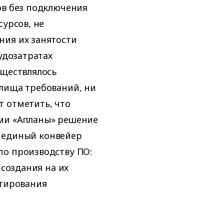
ов без подключения
сурсов, не
ния их занятости
удозатратах
уществлялось
илища требований, ни
т отметить, что
ами «Апланы» решение
 в единый конвейер
по производству ПО:
 создания на их
стирования