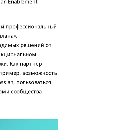
ian Enablement
окий профессиональный
лана»,
одимых решений от
ункциональном
жи. Как партнер
апример, возможность
ssian, пользоваться
ами сообщества