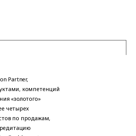
n Partner,
дуктами, компетенций
ния «золотого»
ее четырех
стов по продажам,
кредитацию