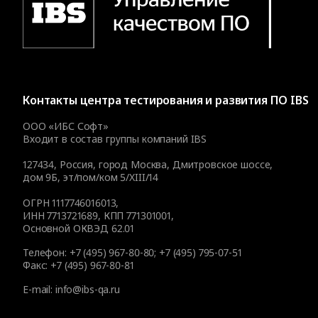
Контакты
центра тестирования и развития ПО IBS
ООО «ИБС Софт»
Входит в состав группы компаний IBS
127434
,
Россия, город Москва
,
Дмитровское шоссе,
дом 9Б, эт/пом/ком 5/XIII/14
ОГРН 1117746016013,
ИНН 7713721689, КПП 771301001,
Основной ОКВЭД 62.01
Телефон:
+7 (495) 967-80-80
;
+7 (495) 795-07-51
Факс:
+7 (495) 967-80-81
E-mail:
info@ibs-qa.ru