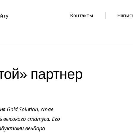
Контакты
Напис
айту
той» партнер
я Gold Solution, став
ь высокого статуса. Его
одуктами вендора