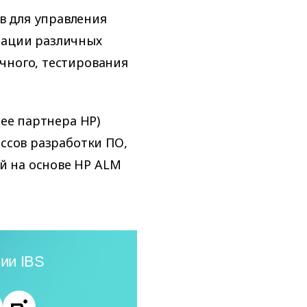
в для управления
зации различных
чного, тестирования
нее партнера HP)
ессов разработки ПО,
й на основе HP ALM
ии IBS