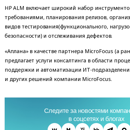
HP ALM включает широкий набор инструменто
требованиями, планирования релизов, органи
видов тестирования(функционального, нагрузо
безопасности) и отслеживания дефектов.
«Аплана» в качестве партнера MicroFocus (а ра
предлагает услуги консалтинга в области проц
поддержки и автоматизации ИТ-подразделени
и других решений компании MicroFocus.
Следите за новостями компан
в соцсетях и блогах