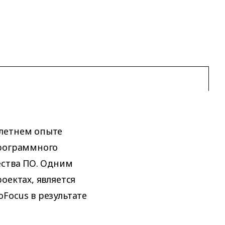
олетнем опыте
программного
ества ПО. Одним
оектах, является
Focus в результате