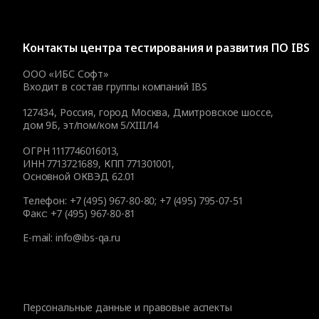
Контакты
центра тестирования и развития ПО IBS
ООО «ИБС Софт»
Входит в состав группы компаний IBS
127434
,
Россия, город Москва
,
Дмитровское шоссе,
дом 9Б, эт/пом/ком 5/XIII/14
ОГРН 1117746016013,
ИНН 7713721689, КПП 771301001,
Основной ОКВЭД 62.01
Телефон:
+7 (495) 967-80-80
;
+7 (495) 795-07-51
Факс:
+7 (495) 967-80-81
E-mail:
info@ibs-qa.ru
Персональные данные и правовые аспекты