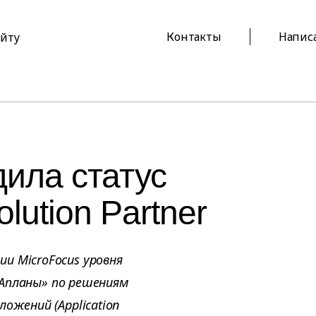
Контакты
Напис
айту
ила статус
olution Partner
и MicroFocus уровня
 «Апланы» по решениям
ожений (Application