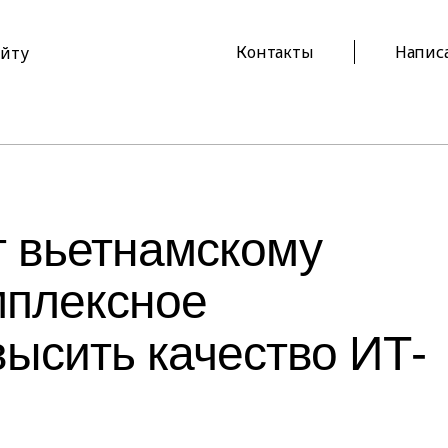
Контакты
Напис
айту
т вьетнамскому
мплексное
высить качество ИТ-