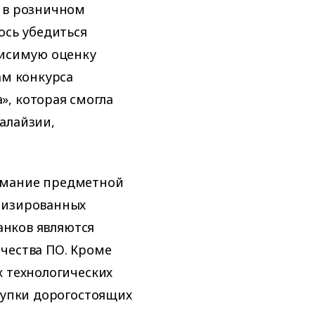
т в розничном
ось убедиться
висимую оценку
ам конкурса
, которая смогла
алайзии,
имание предметной
лизированных
банков являются
чества ПО. Кроме
х технологических
акупки дорогостоящих