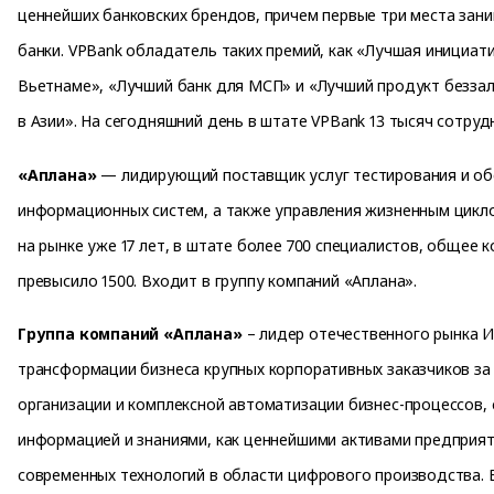
ценнейших банковских брендов, причем первые три места зан
банки. VPBank обладатель таких премий, как «Лучшая инициат
Вьетнаме», «Лучший банк для МСП» и «Лучший продукт безза
в Азии». На сегодняшний день в штате VPBank 13 тысяч сотруд
«Аплана»
— лидирующий поставщик услуг тестирования и об
информационных систем, а также управления жизненным цикл
на рынке уже 17 лет, в штате более 700 специалистов, общее 
превысило 1500. Входит в группу компаний «Аплана».
Группа компаний «Аплана»
– лидер отечественного рынка 
трансформации бизнеса крупных корпоративных заказчиков за
организации и комплексной автоматизации бизнес-процессов,
информацией и знаниями, как ценнейшими активами предприят
современных технологий в области цифрового производства. 