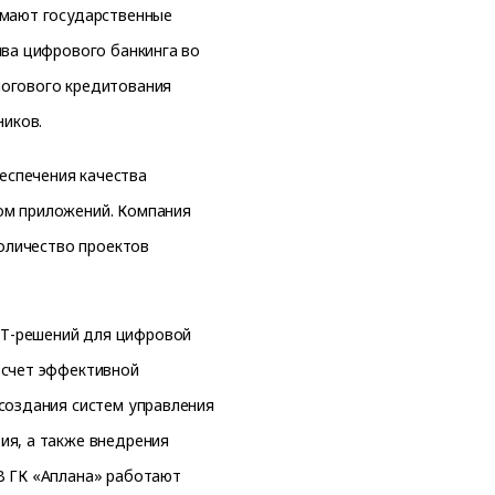
имают государственные
ива цифрового банкинга во
логового кредитования
ников.
еспечения качества
ом приложений. Компания
количество проектов
ИТ-решений для цифровой
 счет эффективной
 создания систем управления
ия, а также внедрения
В ГК «Аплана» работают