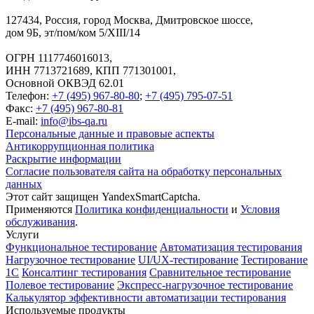
127434
,
Россия, город Москва
,
Дмитровское шоссе,
дом 9Б, эт/пом/ком 5/XIII/14
ОГРН 1117746016013,
ИНН 7713721689, КПП 771301001,
Основной ОКВЭД 62.01
Телефон:
+7 (495) 967-80-80
;
+7 (495) 795-07-51
Факс:
+7 (495) 967-80-81
E-mail:
info@ibs-qa.ru
Персональные данные и правовые аспекты
Антикоррупционная политика
Раскрытие информации
Согласие пользователя сайта на обработку персональных
данных
Этот сайт защищен YandexSmartCaptcha.
Применяются
Политика конфиденциальности
и
Условия
обслуживания
.
Услуги
Функциональное тестирование
Автоматизация тестирования
Нагрузочное тестирование
UI/UX-тестирование
Тестирование
1С
Консалтинг тестирования
Сравнительное тестирование
Полевое тестирование
Экспресс-нагрузочное тестирование
Калькулятор эффективности автоматизации тестирования
Используемые продукты