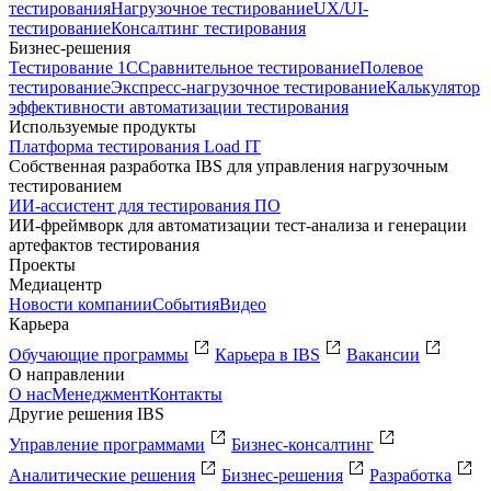
тестирования
Нагрузочное тестирование
UX/UI-
тестирование
Консалтинг тестирования
Бизнес-решения
Тестирование 1С
Сравнительное тестирование
Полевое
тестирование
Экспресс-нагрузочное тестирование
Калькулятор
эффективности автоматизации тестирования
Используемые продукты
Платформа тестирования Load IT
Собственная разработка IBS для управления нагрузочным
тестированием
ИИ-ассистент для тестирования ПО
ИИ-фреймворк для автоматизации тест-анализа и генерации
артефактов тестирования
Проекты
Медиацентр
Новости компании
События
Видео
Карьера
Обучающие программы
Карьера в IBS
Вакансии
О направлении
О нас
Менеджмент
Контакты
Другие решения IBS
Управление программами
Бизнес-консалтинг
Аналитические решения
Бизнес-решения
Разработка