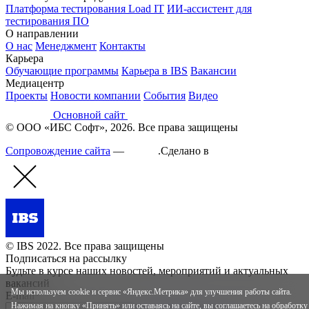
Платформа тестирования Load IT
ИИ-ассистент для
тестирования ПО
О направлении
О нас
Менеджмент
Контакты
Карьера
Обучающие программы
Карьера в IBS
Вакансии
Медиацентр
Проекты
Новости компании
События
Видео
Основной сайт
© ООО «ИБС Софт», 2026. Все права защищены
Сопровождение сайта
—
Текарт
.
Сделано в
© IBS 2022. Все права защищены
Подписаться на рассылку
Будьте в курсе наших новостей, мероприятий и актуальных
вакансий
Мы используем cookie и сервис «Яндекс.Метрика» для улучшения работы сайта.
E-mail*
Нажимая на кнопку «Принять» или оставаясь на сайте, вы соглашаетесь на
обработку