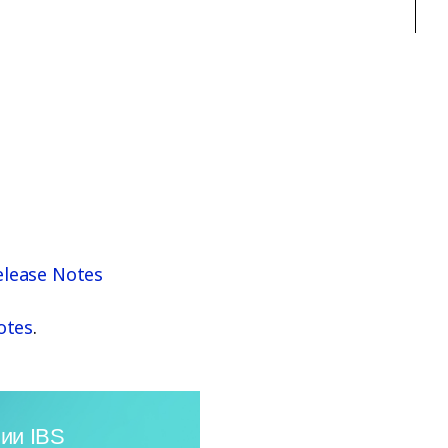
elease Notes
otes
.
ии IBS