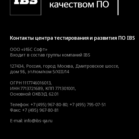
Контакты
центра тестирования и развития ПО IBS
ООО «ИБС Софт»
Входит в состав группы компаний IBS
127434
,
Россия, город Москва
,
Дмитровское шоссе,
дом 9Б, эт/пом/ком 5/XIII/14
ОГРН 1117746016013,
ИНН 7713721689, КПП 771301001,
Основной ОКВЭД 62.01
Телефон:
+7 (495) 967-80-80
;
+7 (495) 795-07-51
Факс:
+7 (495) 967-80-81
E-mail:
info@ibs-qa.ru