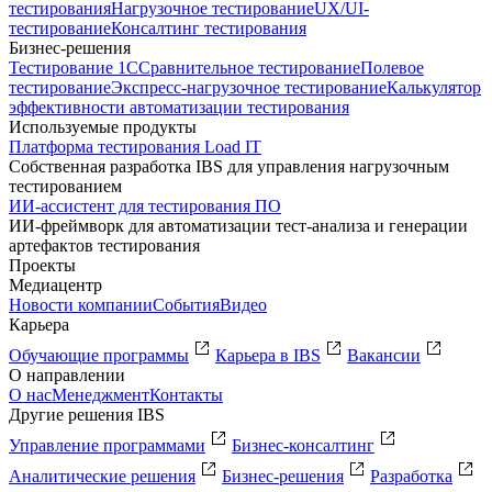
тестирования
Нагрузочное тестирование
UX/UI-
тестирование
Консалтинг тестирования
Бизнес-решения
Тестирование 1С
Сравнительное тестирование
Полевое
тестирование
Экспресс-нагрузочное тестирование
Калькулятор
эффективности автоматизации тестирования
Используемые продукты
Платформа тестирования Load IT
Собственная разработка IBS для управления нагрузочным
тестированием
ИИ-ассистент для тестирования ПО
ИИ-фреймворк для автоматизации тест-анализа и генерации
артефактов тестирования
Проекты
Медиацентр
Новости компании
События
Видео
Карьера
Обучающие программы
Карьера в IBS
Вакансии
О направлении
О нас
Менеджмент
Контакты
Другие решения IBS
Управление программами
Бизнес-консалтинг
Аналитические решения
Бизнес-решения
Разработка