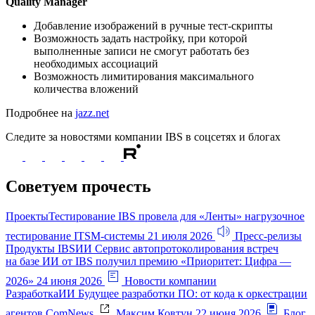
Quality Manager
Добавление изображений в ручные тест-скрипты
Возможность задать настройку, при которой
выполненные записи не смогут работать без
необходимых ассоциаций
Возможность лимитирования максимального
количества вложений
Подробнее на
jazz.net
Следите за новостями компании IBS в соцсетях и блогах
Советуем прочесть
Проекты
Тестирование
IBS провела для «Ленты» нагрузочное
тестирование ITSM-системы
21 июля 2026
Пресс-релизы
Продукты IBS
ИИ
Сервис автопротоколирования встреч
на базе ИИ от IBS получил премию «Приоритет: Цифра —
2026»
24 июня 2026
Новости компании
Разработка
ИИ
Будущее разработки ПО: от кода к оркестрации
агентов
ComNews
Максим Ковтун
22 июня 2026
Блог