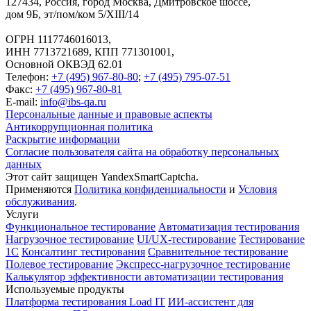
127434
,
Россия, город Москва
,
Дмитровское шоссе,
дом 9Б, эт/пом/ком 5/XIII/14
ОГРН 1117746016013,
ИНН 7713721689, КПП 771301001,
Основной ОКВЭД 62.01
Телефон:
+7 (495) 967-80-80
;
+7 (495) 795-07-51
Факс:
+7 (495) 967-80-81
E-mail:
info@ibs-qa.ru
Персональные данные и правовые аспекты
Антикоррупционная политика
Раскрытие информации
Согласие пользователя сайта на обработку персональных
данных
Этот сайт защищен YandexSmartCaptcha.
Применяются
Политика конфиденциальности
и
Условия
обслуживания
.
Услуги
Функциональное тестирование
Автоматизация тестирования
Нагрузочное тестирование
UI/UX-тестирование
Тестирование
1С
Консалтинг тестирования
Сравнительное тестирование
Полевое тестирование
Экспресс-нагрузочное тестирование
Калькулятор эффективности автоматизации тестирования
Используемые продукты
Платформа тестирования Load IT
ИИ-ассистент для