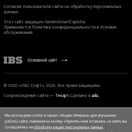
Согласие пользователя сайта на обработку персональных
данных
Этот сайт защищен YandexSmartCaptcha.
Применяются
Политика конфиденциальности
и
Условия
обслуживания
.
Основной сайт
© ООО «ИБС Софт», 2026. Все права защищены
Сопровождение сайта
—
Текарт
.
Сделано в
Мы используем cookie и сервис «Яндекс.Метрика» для улучшения
работы сайта. Нажимая на кнопку «Принять» или оставаясь на сайте, вы
соглашаетесь на
обработку ваших персональных данных
,