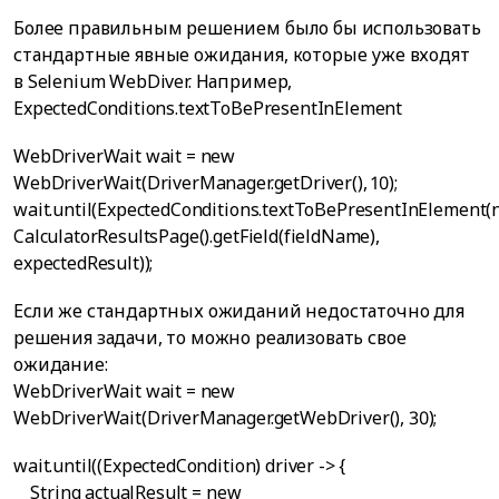
Более правильным решением было бы использовать
стандартные явные ожидания, которые уже входят
в Selenium WebDiver. Например,
ExpectedConditions.textToBePresentInElement
WebDriverWait wait = new
WebDriverWait(DriverManager.getDriver(), 10);
wait.until(ExpectedConditions.textToBePresentInElement
CalculatorResultsPage().getField(fieldName),
expectedResult));
Если же стандартных ожиданий недостаточно для
решения задачи, то можно реализовать свое
ожидание:
WebDriverWait wait = new
WebDriverWait(DriverManager.getWebDriver(), 30);
wait.until((ExpectedCondition
) driver -> {
String actualResult = new