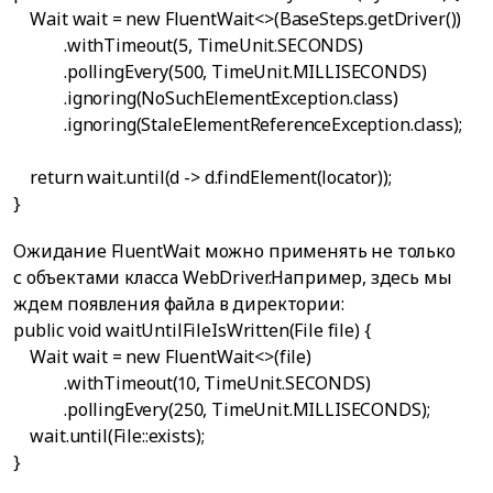
Wait
wait = new FluentWait<>(BaseSteps.getDriver())
.withTimeout(5, TimeUnit.SECONDS)
.pollingEvery(500, TimeUnit.MILLISECONDS)
.ignoring(NoSuchElementException.class)
.ignoring(StaleElementReferenceException.class);
return wait.until(d -> d.findElement(locator));
}
Ожидание FluentWait можно применять не только
с объектами класса WebDriver.Например, здесь мы
ждем появления файла в директории:
public void waitUntilFileIsWritten(File file) {
Wait
wait = new FluentWait<>(file)
.withTimeout(10, TimeUnit.SECONDS)
.pollingEvery(250, TimeUnit.MILLISECONDS);
wait.until(File::exists);
}