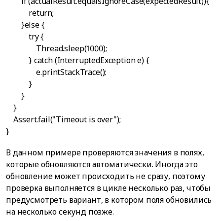
if (actualResult.equalsIgnoreCase(expectedResult)){
return;
}else {
try {
Thread.sleep(1000);
} catch (InterruptedException e) {
e.printStackTrace();
}
}
}
Assert.fail("Timeout is over");
}
В данном примере проверяются значения в полях,
которые обновляются автоматически. Иногда это
обновление может происходить не сразу, поэтому
проверка выполняется в цикле несколько раз, чтобы
предусмотреть вариант, в котором поля обновились
на несколько секунд позже.