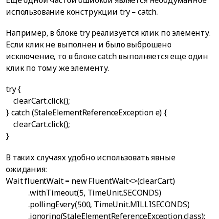
Еще одной частой ошибкой является необдуманное
использование конструкции try – catch.
Например, в блоке try реализуется клик по элементу.
Если клик не выполнен и было выброшено
исключение, то в блоке catch выполняется еще один
клик по тому же элементу.
try {
clearCart.click();
} catch (StaleElementReferenceException e) {
clearCart.click();
}
В таких случаях удобно использовать явные
ожидания:
Wait
fluentWait = new FluentWait<>(clearCart)
.withTimeout(5, TimeUnit.SECONDS)
.pollingEvery(500, TimeUnit.MILLISECONDS)
.ignoring(StaleElementReferenceException.class);