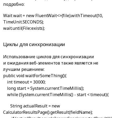
подробно:
Wait
wait = new FluentWait<>(file).withTimeout(10,
TimeUnit.SECONDS);
wait.until(File::exists);
Циклы для синхронизации
Использование циклов для синхронизации
и ожидания веб-элементов также является не
лучшим решением:
public void waitForSomeThing(){
int timeout = 30000;
long start = System.currentTimeMillis();
while (System.currentTimeMillis() - start < timeout){
String actualResult = new
CalculatorResultsPage().getResult(fieldName);