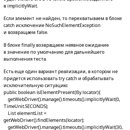
в implicitlyWait.
Если элемент не найден, то перехватываем в блоке
catch исключение NoSuchElementException
и возвращаем false.
В блоке finally возвращаем неявное ожидание
в значение по умолчанию для дальнейшего
выполнения теста.
Есть еще один вариант реализации, в котором не
придется использовать try catch и обрабатывать
исключительную ситуацию:
public boolean isElementPresent(By locator){
getWebDriver().manage().timeouts().implicitlyWait(0,
TimeUnit.SECONDS);
List
elementList =
getWebDriver().findElements(locator);
getWebDriver().manage().timeouts().implicitlyWait(30,