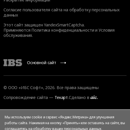
Согласие пользователя сайта на обработку персональных
данных
Этот сайт защищен YandexSmartCaptcha.
Применяются
Политика конфиденциальности
и
Условия
обслуживания
.
Основной сайт
© ООО «ИБС Софт», 2026. Все права защищены
Сопровождение сайта
—
Текарт
.
Сделано в
Мы используем cookie и сервис «Яндекс.Метрика» для улучшения
работы сайта. Нажимая на кнопку «Принять» или оставаясь на сайте, вы
соглашаетесь на
обработку ваших персональных данных
,