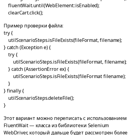
fluentWait.until(WebElement::isEnabled);
clearCart.click();
Пример проверки файла:
try {
utilScenarioSteps.isFileExists(fileFormat, filename);
} catch (Exception e) {
try {
utilScenarioSteps.isFileExists(fileFormat, filename);
} catch (AssertionError ex) {
utilScenarioSteps.isFileExists(fileFormat filename);
}
} finally {
utilScenarioSteps.deleteFile();
}
Этот вариант можно переписать с использованием
FluentWait — класса из библиотеки Selenium
WebDriver, который дальше будет рассмотрен более