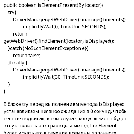
public boolean isElementPresent(By locator){
try{
DriverManager.getWebDriver().manage().timeouts()
.implicitlyWait(0, TimeUnit.SECONDS);
return
getWebDriver().findElement(locator).isDisplayed();
}catch (NoSuchElementException e){
return false;
}finally {
DriverManager.getWebDriver().manage().timeouts()
.implicitlyWait(30, TimeUnit.SECONDS);
}
}
В блоке try перед выполнением метода isDisplayed
устанавливаем неявное ожидание в 0 секунд, чтобы
тест не подвисал, в том случае, когда элемент будет
отсутствовать на странице, а метод findElement
будет искать его в течение времени, заданного