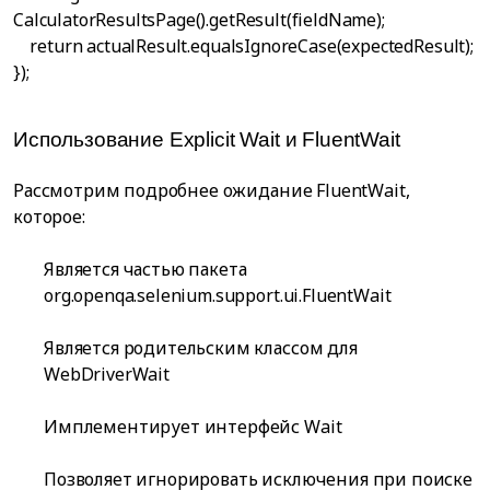
CalculatorResultsPage().getResult(fieldName);
return actualResult.equalsIgnoreCase(expectedResult);
});
Использование Explicit Wait и FluentWait
Рассмотрим подробнее ожидание FluentWait,
которое:
Является частью пакета
org.openqa.selenium.support.ui.FluentWait
Является родительским классом для
WebDriverWait
Имплементирует интерфейс Wait
Позволяет игнорировать исключения при поиске