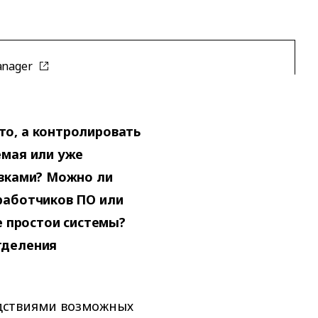
anager
то, а контролировать
емая или уже
узками? Можно ли
работчиков ПО или
се простои системы?
тделения
ледствиями возможных