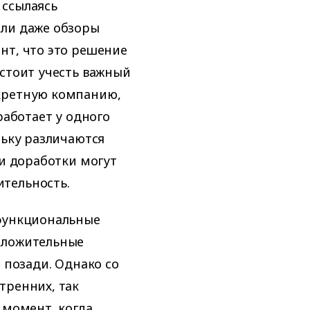
 ссылаясь
или даже обзоры
нт, что это решение
 стоит учесть важный
кретную компанию,
работает у одного
льку различаются
ти доработки могут
тельность.
 функциональные
оложительные
 позади. Однако со
тренних, так
 момент, когда