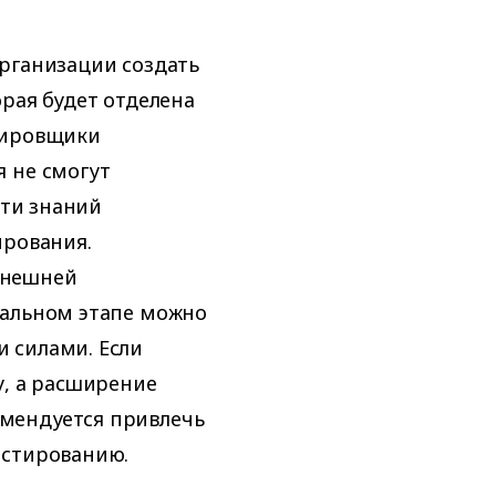
рганизации создать
рая будет отделена
тировщики
 не смогут
сти знаний
ирования.
внешней
чальном этапе можно
 силами. Если
у, а расширение
мендуется привлечь
естированию.