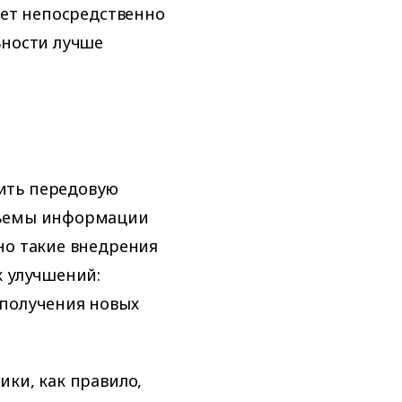
ает непосредственно
ьности лучше
ить передовую
бъемы информации
но такие внедрения
х улучшений:
 получения новых
ики, как правило,