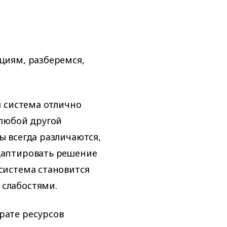
циям, разберемся,
я система отлично
 любой другой
ы всегда различаются,
адаптировать решение
система становится
 слабостями.
рате ресурсов