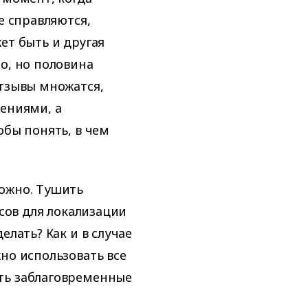
е справляются,
ет быть и другая
о, но половина
отзывы множатся,
щениями, а
обы понять, в чем
ложно. Тушить
рсов для локализации
елать? Как и в случае
но использовать все
ть заблаговременные