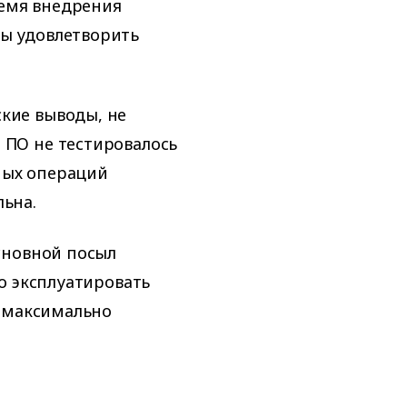
емя внедрения
бы удовлетворить
кие выводы, не
 ПО не тестировалось
ных операций
льна.
сновной посыл
о эксплуатировать
, максимально