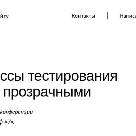
Контакты
Напис
айту
ессы тестирования
е прозрачными
 конференции
ф #7».