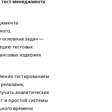
у тест-менеджмента
еджмента
ного,
е основных задач —
ацию тестовых
нансовых издержек
вления тестированием
 релизами,
лучать аналитические
от и простой системы
льного времени