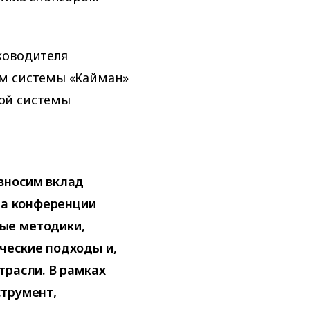
ководителя
ем системы «Кайман»
ой системы
вносим вклад
 На конференции
ые методики,
ческие подходы и,
трасли. В рамках
струмент,