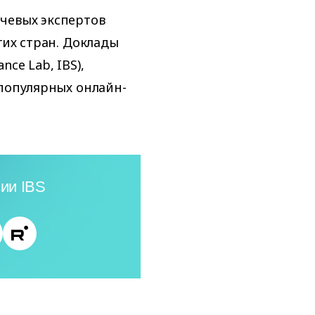
чевых экспертов
гих стран. Доклады
ce Lab, IBS),
 популярных онлайн-
ии IBS