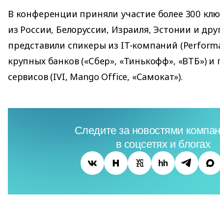
В конференции приняли участие более 300 клю
из России, Белоруссии, Израиля, Эстонии и дру
представили спикеры из IT-компаний (Performan
крупных банков («Сбер», «Тинькофф», «ВТБ») и
сервисов (IVI, Mango Office, «Самокат»).
Следите за новостями компан
в соцсетях и блогах