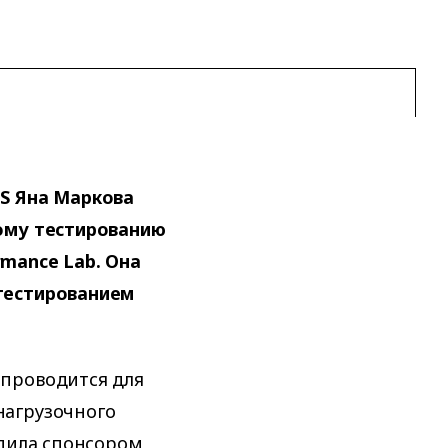
BS Яна Маркова
ному тестированию
mance Lab. Она
тестированием
проводится для
нагрузочного
упила спонсором