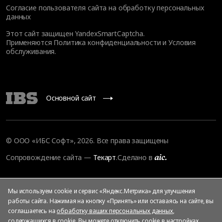
Согласие пользователя сайта на обработку персональных
данных
Этот сайт защищен YandexSmartCaptcha.
Применяются
Политика конфиденциальности
и
Условия
обслуживания
.
Основной сайт
© ООО «ИБС Софт», 2026. Все права защищены
Сопровождение сайта
—
Текарт
.
Сделано в
Мы используем cookie и сервис «Яндекс.Метрика» для улучшения
работы сайта. Нажимая на кнопку «Принять» или оставаясь на сайте, вы
соглашаетесь на
обработку ваших персональных данных
,
содержащихся в cookie. Вы можете отключить cookie в настройках