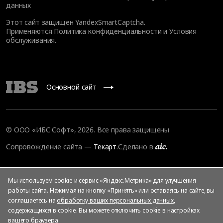
данных
Этот сайт защищен YandexSmartCaptcha.
Применяются
Политика конфиденциальности
и
Условия
обслуживания
.
Основной сайт
© ООО «ИБС Софт», 2026. Все права защищены
Сопровождение сайта
—
Текарт
.
Сделано в
Мы используем cookie и сервис «Яндекс.Метрика» для улучшения
работы сайта. Нажимая на кнопку «Принять» или оставаясь на сайте, вы
соглашаетесь на
обработку ваших персональных данных
,
содержащихся в cookie. Вы можете отключить cookie в настройках
вашего браузера