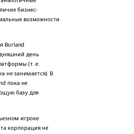
личие бизнес-
иальные возможности
я Borland
одняшний день
атформы (т. е.
а не занимается). В
nd пока не
ющую базу для
ьезном игроке
эта корпорация не