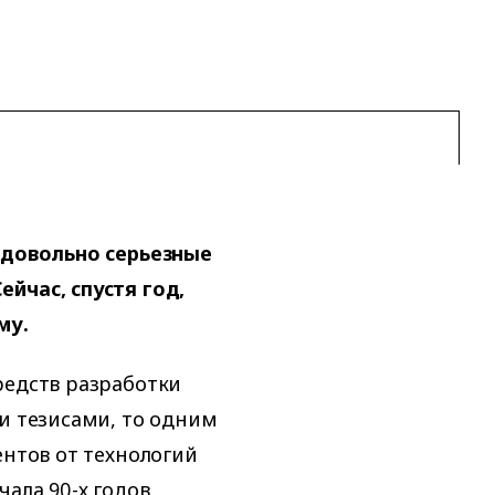
и довольно серьезные
йчас, спустя год,
му.
редств разработки
ми тезисами, то одним
ентов от технологий
ала 90-х годов