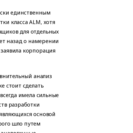
чески единственным
ки класса ALM, хотя
вщиков для отдельных
лет назад о намерении
 заявила корпорация
авнительный анализ
е стоит сделать
 всегда имела сильные
ств разработки
и являющихся основой
рого шло путем
 аналогичные