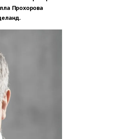
Алла Прохорова
деланд.