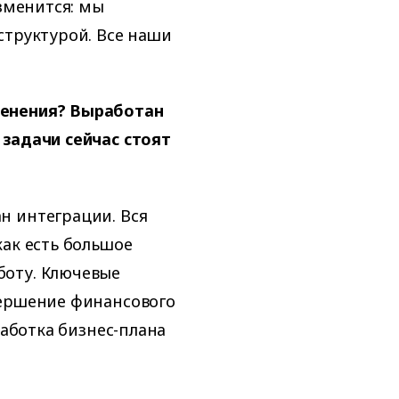
изменится: мы
структурой. Все наши
менения? Выработан
 задачи сейчас стоят
н интеграции. Вся
как есть большое
боту. Ключевые
вершение финансового
работка бизнес-плана