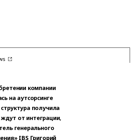
ws
обретении компании
сь на аутсорсинге
 структура получила
х ждут от интеграции,
тель генерального
ения» IBS Григорий