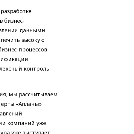
 разработке
в бизнес-
авлении данными
еспечить высокую
бизнес-процессов
алификации
плексный контроль
ия, мы рассчитываем
сперты «Апланы»
равлений
ции компаний уже
тура уже выступает