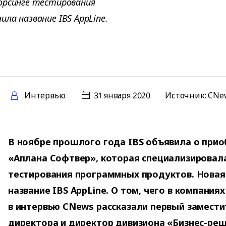
орсинге тестирования
ла название IBS AppLine.
Интервью
31 января 2020
Источник:
CNe
В ноябре прошлого года IBS объявила о при
«Аплана Софтвер», которая специализировала
тестирования программных продуктов. Новая
название IBS AppLine. О том, чего в компания
в интервью CNews рассказали первый замести
директора и директор дивизиона «Бизнес-реш