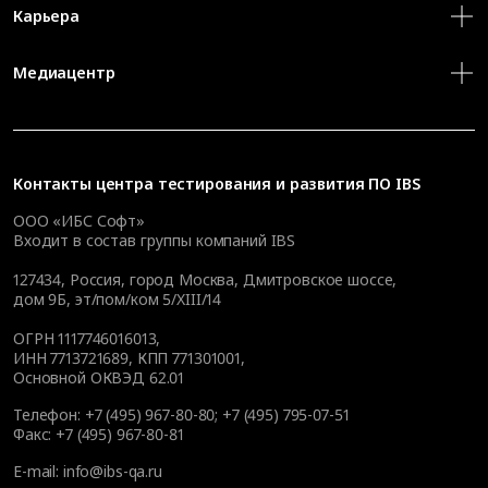
Карьера
Медиацентр
Контакты
центра тестирования и развития ПО IBS
ООО «ИБС Софт»
Входит в состав группы компаний IBS
127434
,
Россия, город Москва
,
Дмитровское шоссе,
дом 9Б, эт/пом/ком 5/XIII/14
ОГРН 1117746016013,
ИНН 7713721689, КПП 771301001,
Основной ОКВЭД 62.01
Телефон:
+7 (495) 967-80-80
;
+7 (495) 795-07-51
Факс:
+7 (495) 967-80-81
E-mail:
info@ibs-qa.ru