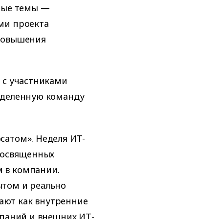
вные темы —
ми проекта
 повышения
 с участниками
еделенную команду
сатом». Неделя ИТ-
 посвященных
 в компании.
ытом и реально
ают как внутренние
мпаний и внешних ИТ-