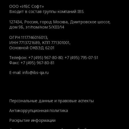
ООО «ИБС Софт»
Входит в состав группы компаний IBS
127434
,
Россия, город Москва
,
Дмитровское шоссе,
дом 9Б, эт/пом/ком 5/XIII/14
ОГРН 1117746016013,
ИНН 7713721689, КПП 771301001,
Основной ОКВЭД 62.01
Телефон:
+7 (495) 967-80-80
;
+7 (495) 795-07-51
Факс:
+7 (495) 967-80-81
E-mail:
info@ibs-qa.ru
Персональные данные и правовые аспекты
Антикоррупционная политика
Раскрытие информации