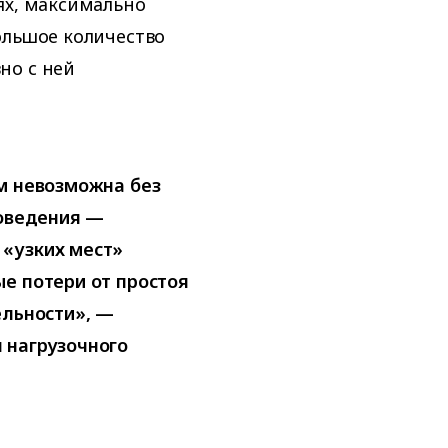
ях, максимально
ольшое количество
но с ней
м невозможна без
роведения —
«узких мест»
е потери от простоя
ельности», —
 нагрузочного