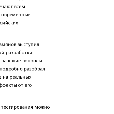
ечают всем
 современные
ссийских
вмянов выступил
ой разработки:
, на какие вопросы
 подробно разобрал
е на реальных
ффекты от его
о тестирования можно