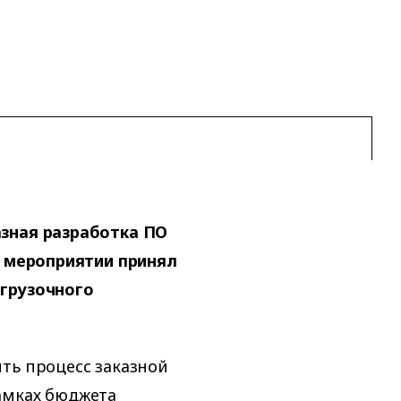
азная разработка ПО
В мероприятии принял
агрузочного
ть процесс заказной
амках бюджета