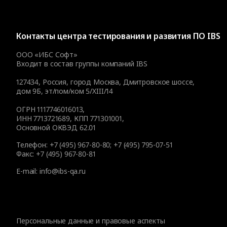
Контакты
центра тестирования и развития ПО IBS
ООО «ИБС Софт»
Входит в состав группы компаний IBS
127434
,
Россия, город Москва
,
Дмитровское шоссе,
дом 9Б, эт/пом/ком 5/XIII/14
ОГРН 1117746016013,
ИНН 7713721689, КПП 771301001,
Основной ОКВЭД 62.01
Телефон:
+7 (495) 967-80-80
;
+7 (495) 795-07-51
Факс:
+7 (495) 967-80-81
E-mail:
info@ibs-qa.ru
Персональные данные и правовые аспекты