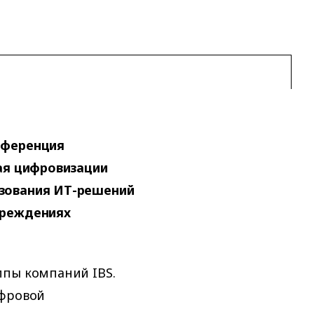
нференция
ная цифровизации
ьзования ИТ-решений
чреждениях
ппы компаний IBS.
ифровой