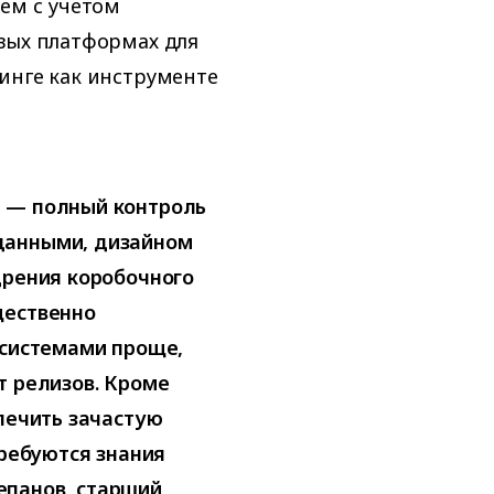
тем с учетом
вых платформах для
инге как инструменте
и — полный контроль
данными, дизайном
дрения коробочного
щественно
 системами проще,
т релизов. Кроме
спечить зачастую
требуются знания
епанов, старший