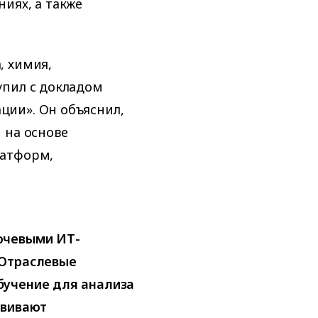
иях, а также
, химия,
упил с докладом
ии». Он объяснил,
 на основе
латформ,
ючевыми ИТ-
 Отраслевые
бучение для анализа
звивают