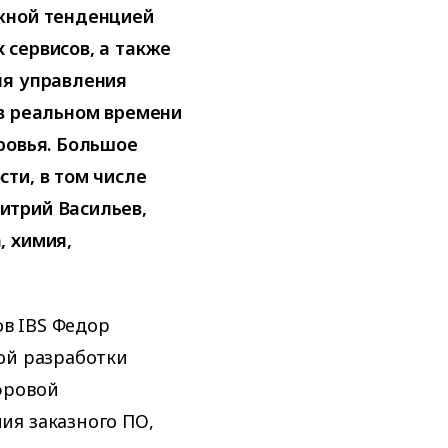
жной тенденцией
 сервисов, а также
ля управления
 в реальном времени
ровья. Большое
ти, в том числе
итрий Васильев,
, химия,
в IBS Федор
ой разработки
фровой
ия заказного ПО,