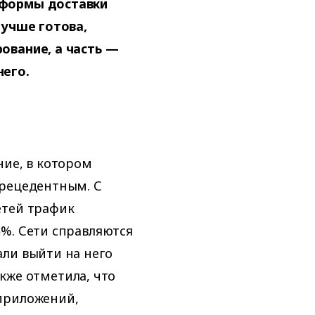
тформы доставки
лучше готова,
ование, а часть —
него.
ие, в котором
прецедентным. С
етей трафик
%. Сети справляются
ли выйти на него
акже отметила, что
приложений,