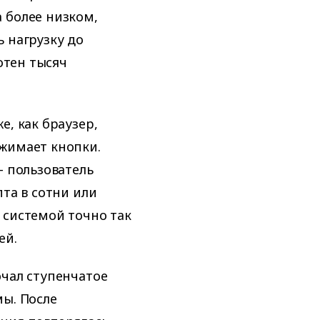
 более низком,
 нагрузку до
сотен тысяч
е, как браузер,
ажимает кнопки.
— пользователь
пта в сотни или
 системой точно так
ей.
ючал ступенчатое
мы. После