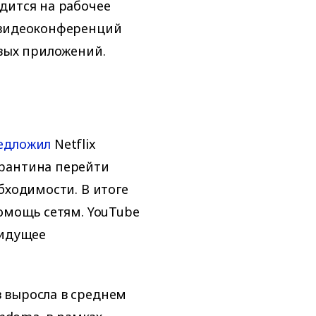
дится на рабочее
 видеоконференций
овых приложений.
едложил
Netflix
арантина перейти
бходимости. В итоге
помощь сетям. YouTube
 идущее
 выросла в среднем