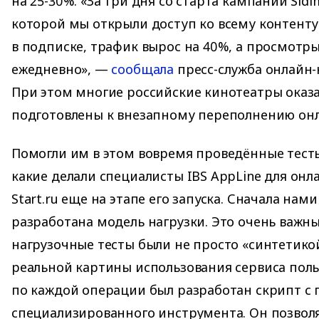
на 25-30%. «За три дня со старта кампании Sid
которой мы открыли доступ ко всему контенту 
в подписке, трафик вырос на 40%, а просмотры
ежедневно», —
сообщала
пресс-служба онлайн-
При этом многие российские кинотеатры оказ
подготовлены к внезапному переполнению онл
Помогли им в этом вовремя проведённые тесты
какие делали специалисты IBS AppLinе для онл
Start.ru eще на этапе его запуска. Сначала нам
разработана модель нагрузки. Это очень важн
нагрузочные тесты были не просто «синтетико
реальной картины использования сервиса поль
по каждой операции был разработан скрипт 
специализированного инструмента. Он позвол