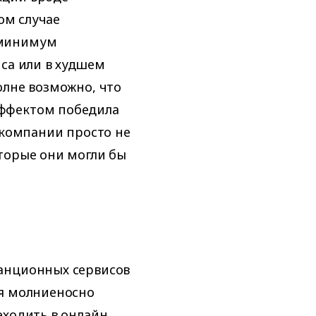
том случае
 минимум
иса или в худшем
олне возможно, что
эффектом победила
 компании просто не
торые они могли бы
анционных сервисов
ся молниеносно
ходить в онлайн.