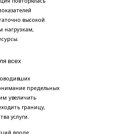
ация повторялась
показателей
таточно высокой
м нагрузкам,
есурсы.
ля всех
роводивших
 понимание предельных
 им увеличить
еходить границу,
тва услуги.
кций вроде