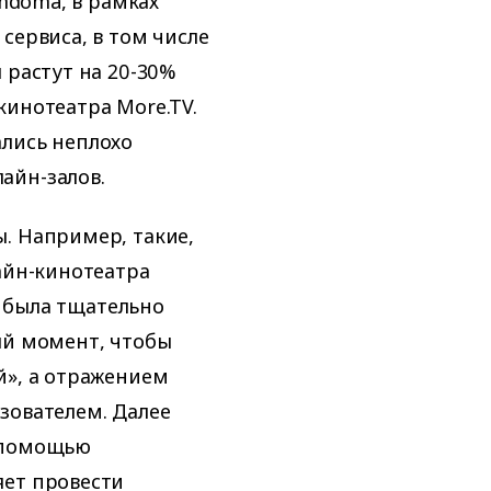
imdoma, в рамках
сервиса, в том числе
 растут на 20-30%
кинотеатра More.TV.
ались неплохо
айн-залов.
. Например, такие,
айн-кинотеатра
и была тщательно
ый момент, чтобы
й», а отражением
зователем. Далее
с помощью
яет провести